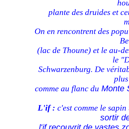
hou
plante des druides et ce
m
On en rencontrent des popul
Be
(lac de Thoune) et le au-d
le "
Schwarzenburg. De véritabl
plus
Monte S
comme au flanc du
L'if :
c'est comme le sapin 
sortir d
l'if recouvrit de vastes 