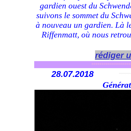
gardien ouest du Schwende
suivons le sommet du Schwe
à nouveau un gardien. Là le
Riffenmatt, où nous retro
rédiger 
*******************
28
.07.2018
**********
Générat