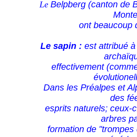
Belpberg (canton de Be
Le
Monte
ont beaucoup d'
Le sapin :
est attribué
archaïqu
effectivement (comme 
évolutione
Dans les Préalpes et Al
des fé
esprits naturels; ceux-c
arbres p
formation de "trompes d