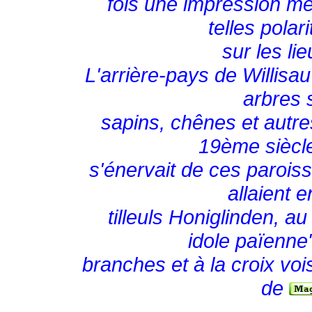
fois une impression m
telles polar
sur les li
L'arrière-pays de Willisa
arbres s
sapins, chênes et autr
19ème siècle
s'énervait de ces paroissi
allaient 
tilleuls Honiglinden, a
idole païenne
branches et à la croix vois
de