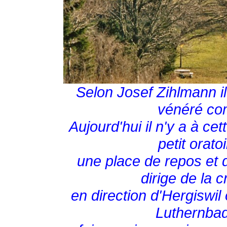
Selon Josef Zihlmann il 
vénéré co
Aujourd'hui il n'y a à ce
petit orato
une place de repos et d
dirige de la c
en direction d'Hergiswil 
Luthernbad