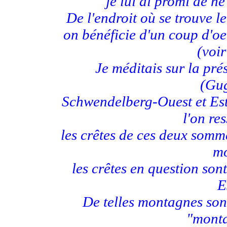
je lui ai promi de ne
De l'endroit où se trouve 
on bénéficie d'un coup d'o
(voir
Je méditais sur la pré
(Gug
Schwendelberg-Ouest et Est)
l'on re
les crêtes de ces deux somm
mo
les crêtes en question son
E
De telles montagnes son
"mont