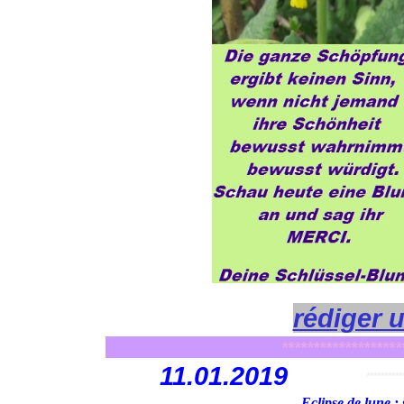
rédiger 
*******************
11
.01.2019
**********
Eclipse de lune : 