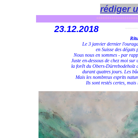
rédiger 
*******************
23
.12.2018
**********
Rit
Le 3 janvier dernier l'ourag
en Suisse des dégats 
Nous nous en sommes - par rappor
Juste en-dessous de chez moi sur 
la forêt du Obers-Dürrebodeholz a
durant quatres jours. Les bû
Mais les nombreux esprits naturel
Ils sont restés certes, mais