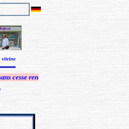
 vitrine
......................................................
esse renouvelée
: