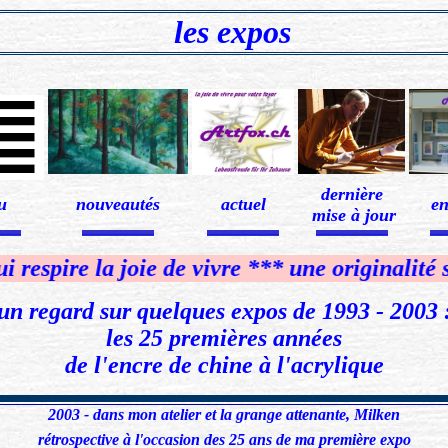
les expos
x
dernière
u
nouveautés
actuel
en
mise à jour
.....................
........................................................................
........................................................................
........................................................................
..................
re la joie de vivre *** une originalité sans c
un regard sur quelques expos de 1993 - 2003 
les 25 premières années
de l'encre de chine à l'acrylique
2003 - dans mon atelier et la grange attenante, Milken
rétrospective à l'occasion des 25 ans de ma première expo