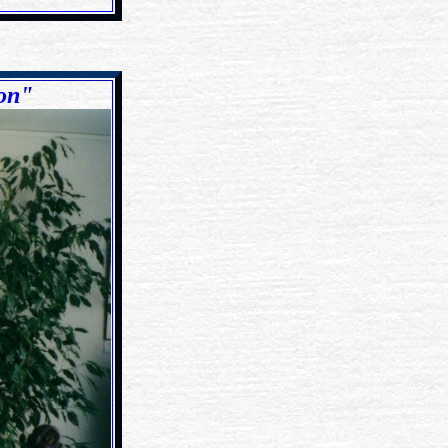
xxxxxxxx
on"