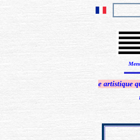
Men
...................................................
une démarche artistique qui respi