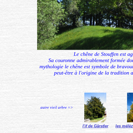
Le chêne de Stouffen est agé
Sa couronne admirablement formée dom
mythologie le chêne est symbole de bravoure,
peut-être à l'origine de la tradition
autre vieil arbre =>
l'if de Gärstler
les mélè
...................................................................
...................................................................
................