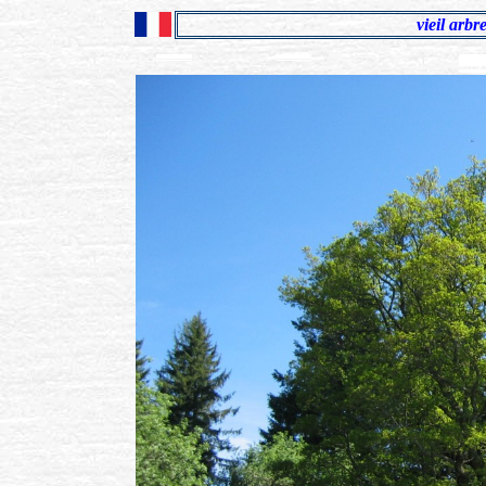
vieil arbr
.................................
.................................
sommet de