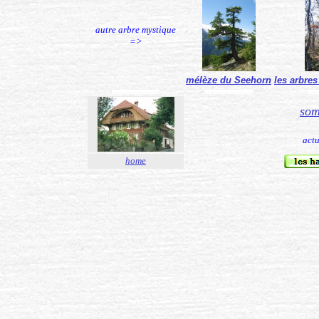
autre arbre mystique
=>
mélèze du Seehorn
les arbre
...................................................................
...................................................................
................
som
actu
home