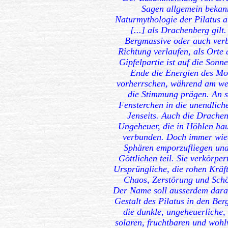
Sagen allgemein bekann
Naturmythologie der Pilatus al
[...] als Drachenberg gilt.
Bergmassive oder auch verb
Richtung verlaufen, als Orte 
Gipfelpartie ist auf die Sonn
Ende die Energien des Mo
vorherrschen, während am wes
die Stimmung prägen. An s
Fensterchen in die unendlich
Jenseits. Auch die Drachen
Ungeheuer, die in Höhlen hau
verbunden. Doch immer wied
Sphären emporzufliegen un
Göttlichen teil. Sie verkörpe
Ursprüngliche, die rohen Kräf
Chaos, Zerstörung und Schö
Der Name soll ausserdem daran
Gestalt des Pilatus in den Ber
die dunkle, ungeheuerliche,
solaren, fruchtbaren und wohl