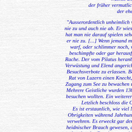
der früher vermutli
der eh
"Ausserordentlich unheimlich
nie zu und auch nie ab. Er wie
hat man nie darauf spielen seh
er nie zu. [...] Wenn jemand 
warf, oder schlimmer noch, w
beschimpfte oder gar herausfo
Rache. Der vom Pilatus heranb
Verwüstung und Elend angericht
Besuchsverbote zu erlassen. B
Rat von Luzern einen Knecht
Zugang zum See zu bewachen 
Mehrere Geistliche wurden 138
besuchen wollten. Ein weitere
Letzlich beschloss die
Es ist erstaunlich, wie vi
Obrigkeiten während Jahrhun
verwehren. Es erweckt gar de
heidnischer Brauch gewesen, d