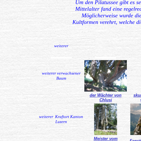
Um den Pilatussee gibt es s
Mittelalter fand eine regelre
Möglicherweise wurde die
Kultformen verehrt, welche di
weiterer
...................................................................
...................................................................
weiterer verwachsener
Baum
der Wächter von
sku
Chlusi
weiterer Kraftort Kanton
Luzern
Meister vom
Fenst