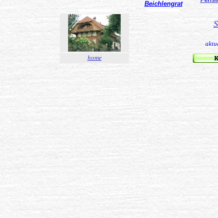
Beichlengrat
...................................................................
...................................................................
S
aktu
home