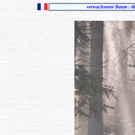
verwachsener Baum : di
.................................
.................................