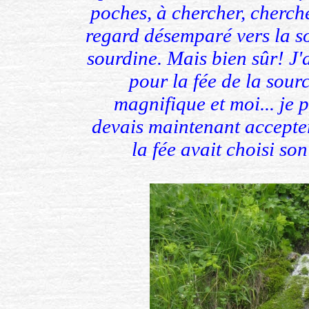
poches, à chercher, cherche
regard désemparé vers la so
sourdine. Mais bien sûr! J
pour la fée de la sour
magnifique et moi... je 
devais maintenant accepter
la fée avait choisi son