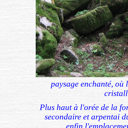
paysage enchanté, où l
cristal
Plus haut à l'orée de la f
secondaire
et arpentai d
enfin l'emplacemen