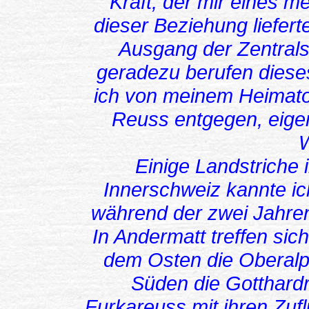
Kraft, der mir eines m
dieser Beziehung liefert
Ausgang der Zentralsc
geradezu berufen dieses
ich von meinem Heimato
Reuss entgegen, eigen
W
Einige Landstriche 
Innerschweiz kannte ich
während der zwei Jahre
In Andermatt treffen sic
dem Osten die Oberalp
Süden die Gotthard
Furkareuss mit ihren Zu