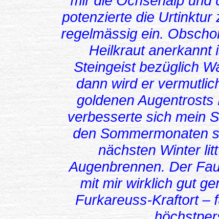
mir die Ochsenalp und d
potenzierte die Urtinkt
regelmässig ein. Obschon
Heilkraut anerkannt i
Steingeist bezüglich W
dann wird er vermutlic
goldenen Augentrosts 
verbesserte sich mein 
den Sommermonaten sah
nächsten Winter lit
Augenbrennen. Der Faun
mit mir wirklich gut ge
Furkareuss-Kraftort – 
höchstper