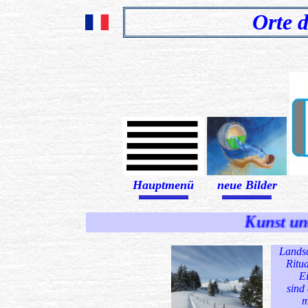
Orte d
Hauptmenü
neue Bilder
........................................................................
........................................................................
Kunst und 
Landsc
Ritua
E
sind
m