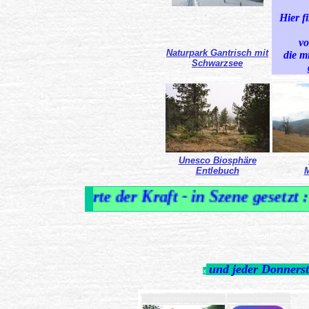
Hier f
vo
Naturpark Gantrisch mit
die m
Schwarzsee
...................................................................
.....................................................
Unesco Biosphäre
Entlebuch
M
...................................................................
.....................................................
Orte der Kraft - in Szene geset
und jeder Donnerst
x
xxxxxxxxxxxxxxxxxx
xxxxxxxxxxxxxxxxxx
xxxx